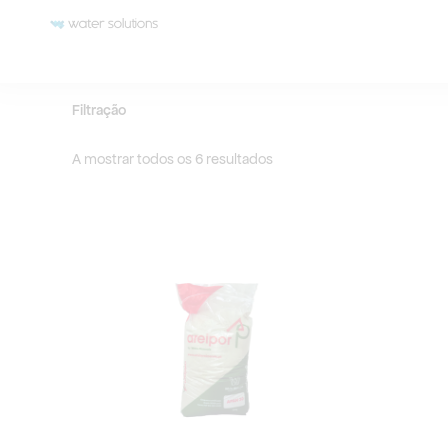
Ordenado
Skip
por
to
popularidade
content
Início
/ Filtração
Filtração
A mostrar todos os 6 resultados