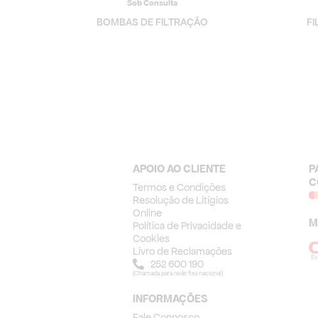
Sob Consulta
BOMBAS DE FILTRAÇÃO
F
APOIO AO CLIENTE
P
C
Termos e Condições
Resolução de Litígios
Online
M
Política de Privacidade e
Cookies
Livro de Reclamações
252 600 190
(Chamada para rede fixa nacional)
INFORMAÇÕES
Fale Connosco