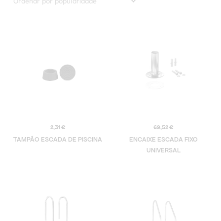
2,31
€
69,52
€
TAMPÃO ESCADA DE PISCINA
ENCAIXE ESCADA FIXO
UNIVERSAL
Price
Price
range:
range:
225,27 €
207,48 €
through
through
302,57 €
237,55 €