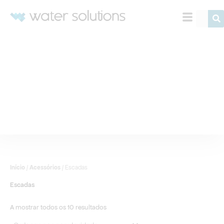
Ordenado
Skip
por
Procurar
to
popularidade
content
Início
/
Acessórios
/ Escadas
Escadas
A mostrar todos os 10 resultados