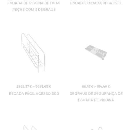
ESCADA DE PISCINA DE DUAS
ENCAIXE ESCADA REBATÍVEL
PEÇAS COM 3 DEGRAUS
Price
Price
range:
range:
2989,37 €
66,47 €
through
through
3625,65 €
154,49 €
2989,37
€
–
3625,65
€
66,47
€
–
154,49
€
ESCADA FÁCIL ACESSO 500
DEGRAUS DE SEGURANÇA DE
ESCADA DE PISCINA
Price
Price
range:
range:
985,47 €
372,90 €