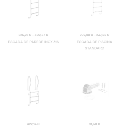
225,27
€
–
302,57
€
207,48
€
–
237,55
€
ESCADA DE PAREDE INOX 316
ESCADA DE PISCINA
STANDARD
422,14
€
91,50
€