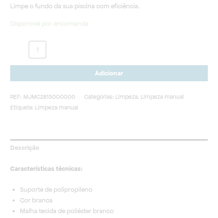
Limpe o fundo da sua piscina com eficiência.
Disponível por encomenda
Adicionar
REF:
MJMC2815000000
Categorias:
Limpeza
,
Limpeza manual
Etiqueta:
Limpeza manual
Descrição
Características técnicas:
Suporte de polipropileno
Cor branca
Malha tecida de poliéster branco