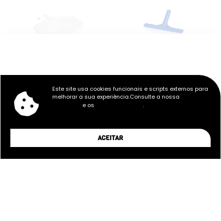
15,35
€
4,08
€
Este site usa cookies funcionais e scripts externos para
APANHA FOLHAS DE FUNDO DE
ESCOVA RETA CLIP/PARAFUSO
melhorar a sua experiência.Consulte a nossa
Política de
PARAFUSO
– 26 CM
e os
.
Privacidade
Termos e Condições
ACEITAR