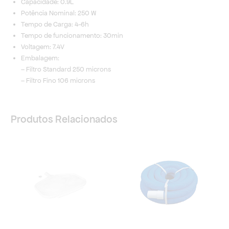
Capacidade: 0.9L
Potência Nominal: 250 W
Tempo de Carga: 4-6h
Tempo de funcionamento: 30min
Voltagem: 7.4V
Embalagem:
– Filtro Standard 250 microns
– Filtro Fino 106 microns
Produtos Relacionados
Price
range:
26,67 €
through
36,59 €