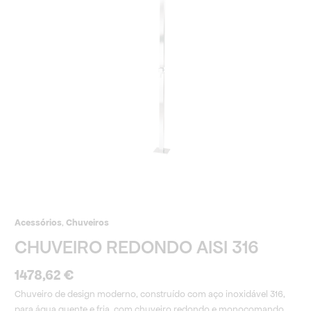
316
Acessórios
,
Chuveiros
CHUVEIRO REDONDO AISI 316
1478,62
€
Chuveiro de design moderno, construído com aço inoxidável 316,
para água quente e fria, com chuveiro redondo e monocomando.