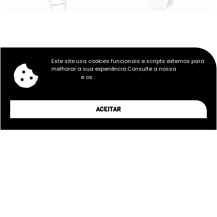
422,14
€
17,12
€
Este site usa cookies funcionais e scripts externos para
ESCADA DE PISCINA DE DUAS
RALO DE FUNDO CIRCULAR
melhorar a sua experiência.Consulte a nossa
Política de
PEÇAS COM 3 DEGRAUS
PARA BETÃO
e os
.
Privacidade
Termos e Condições
ACEITAR