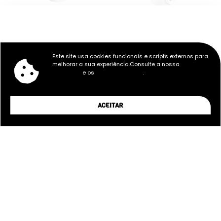
7,12
€
17,12
€
Este site usa cookies funcionais e scripts externos para
EXTENSÃO VERTICAL SKIMMER
RALO DE FUNDO CIRCULAR
melhorar a sua experiência.Consulte a nossa
Política de
PARA BETÃO
e os
.
Privacidade
Termos e Condições
ACEITAR