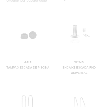
2,31
€
69,52
€
TAMPÃO ESCADA DE PISCINA
ENCAIXE ESCADA FIXO
UNIVERSAL
Price
Price
range:
range:
225,27 €
207,48 €
through
through
302,57 €
237,55 €