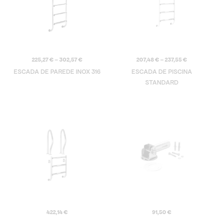
225,27
€
–
302,57
€
207,48
€
–
237,55
€
ESCADA DE PAREDE INOX 316
ESCADA DE PISCINA
STANDARD
422,14
€
91,50
€