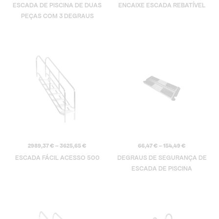
ESCADA DE PISCINA DE DUAS
ENCAIXE ESCADA REBATÍVEL
PEÇAS COM 3 DEGRAUS
Price
Price
range:
range:
2989,37 €
66,47 €
through
through
3625,65 €
154,49 €
2989,37
€
–
3625,65
€
66,47
€
–
154,49
€
ESCADA FÁCIL ACESSO 500
DEGRAUS DE SEGURANÇA DE
ESCADA DE PISCINA
Price
Price
range:
range:
985,47 €
372,90 €