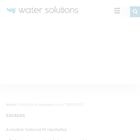
Ordenado
Skip
por
Procurar
to
popularidade
content
Início
/ Produtos etiquetados com “ESCADAS”
ESCADAS
A mostrar todos os 10 resultados