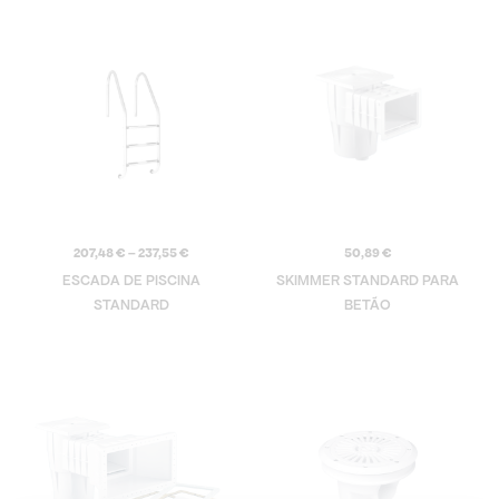
Price
range:
207,48 €
through
237,55 €
207,48
€
–
237,55
€
50,89
€
ESCADA DE PISCINA
SKIMMER STANDARD PARA
STANDARD
BETÃO