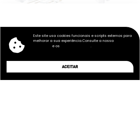
98,98
€
45,57
€
Este site usa cookies funcionais e scripts externos para
SKIMMER BOCA LARGA PARA
RALO DE FUNDO CIRCULAR
melhorar a sua experiência.Consulte a nossa
Política de
LINER
PARA LINER
e os
.
Privacidade
Termos e Condições
ACEITAR