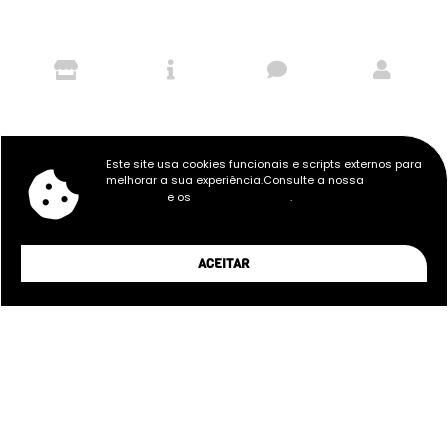
258,30
€
TOMADA DE ASPIRAÇÃO DE
LINER
SKIMMER A600 DESIGN
Este site usa cookies funcionais e scripts externos para
melhorar a sua experiência.Consulte a nossa
Política de
e os
.
Privacidade
Termos e Condições
ACEITAR
8,95
€
9,69
€
BOCA DE FUNDO PARA BETÃO
PASSAMUROS PARA LINER