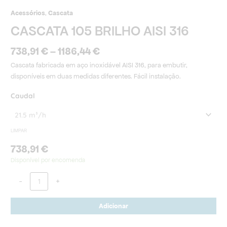
Acessórios
,
Cascata
CASCATA 105 BRILHO AISI 316
738,91
€
–
1186,44
€
Cascata fabricada em aço inoxidável AISI 316, para embutir,
disponíveis em duas medidas diferentes. Fácil instalação.
Caudal
LIMPAR
738,91
€
Disponível por encomenda
-
+
Adicionar