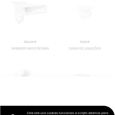
258,30
€
13,62
€
SKIMMER A600 DESIGN
CAIXA DE LIGAÇÕES
Este site usa cookies funcionais e scripts externos para