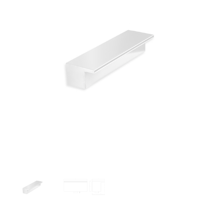
1186,44 €
BRILHO
AISI
316