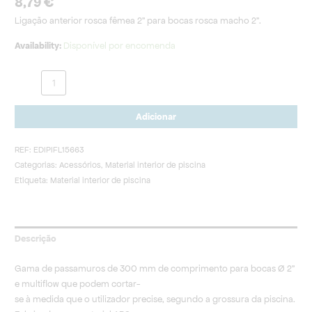
8,79
€
Ligação anterior rosca fêmea 2’’ para bocas rosca macho 2’’.
Availability:
Disponível por encomenda
Adicionar
REF:
EDIPIFL15663
Categorias:
Acessórios
,
Material interior de piscina
Etiqueta:
Material interior de piscina
Descrição
Gama de passamuros de 300 mm de comprimento para bocas Ø 2’’
e multiflow que podem cortar-
se à medida que o utilizador precise, segundo a grossura da piscina.