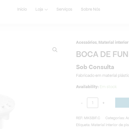
Início
Loja
Serviços
Sobre Nós
Acessórios
,
Material interio
Quantidade
de
BOCA DE FUN
BOCA
DE
Sob Consulta
FUNDO
Fabricado em material plásti
PARA
BETÃO
Availability:
Em stock
-
+
REF:
MKSBIF.C
Categorias:
A
Etiqueta:
Material interior de pi