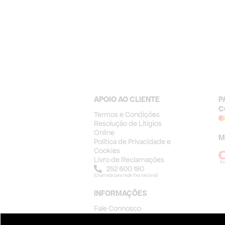
APOIO AO CLIENTE
P
C
Termos e Condições
Resolução de Litígios
Online
M
Política de Privacidade e
Cookies
Livro de Reclamações
252 600 190
(Chamada para rede fixa nacional)
INFORMAÇÕES
Fale Connosco
Sobre nós