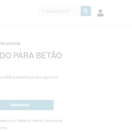
Procurar
r de piscina
DO PARA BETÃO
co ABS e parafusos em aço inox.
Adicionar
cessórios
,
Material interior de piscina
scina