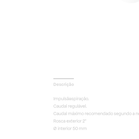
Descrição
Impulsão/aspiração.
Caudal regulável.
Caudal máximo recomendado segundo a nor
Rosca exterior 2”
Ø interior 50 mm