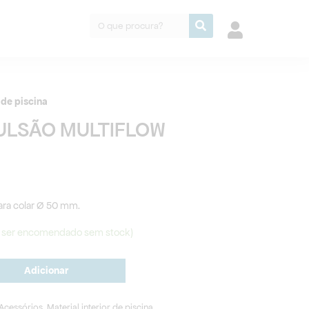
Procurar
r de piscina
ULSÃO MULTIFLOW
 para colar Ø 50 mm.
 ser encomendado sem stock)
Adicionar
Acessórios
,
Material interior de piscina