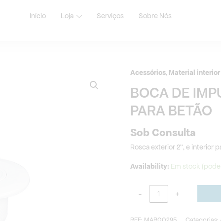
Início
Loja
Serviços
Sobre Nós
Acessórios
,
Material interio
Quantidade
de
BOCA DE IMP
BOCA
PARA BETÃO
DE
IMPULSÃO
Sob Consulta
MULTIFLOW
PARA
Rosca exterior 2’’, e interior
BETÃO
Availability:
Em stock (pode
-
+
REF:
MAR00295
Categorias: