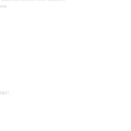
scina
TÃO”.